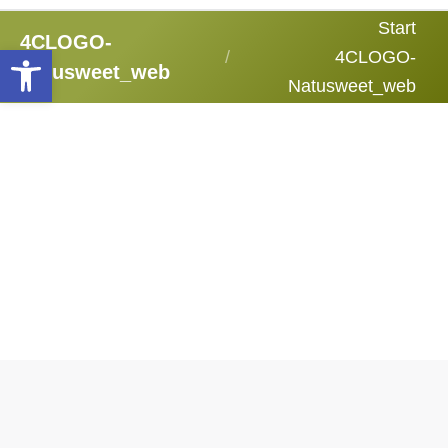
Sie befinden sich hier:
Start
4CLOGO-
Werkzeugleiste öffnen
4CLOGO-
Natusweet_web
Natusweet_web