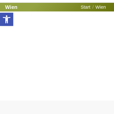
Sie befinden
Wien
Start
Wien
Werkzeugleiste öffnen
sich hier: