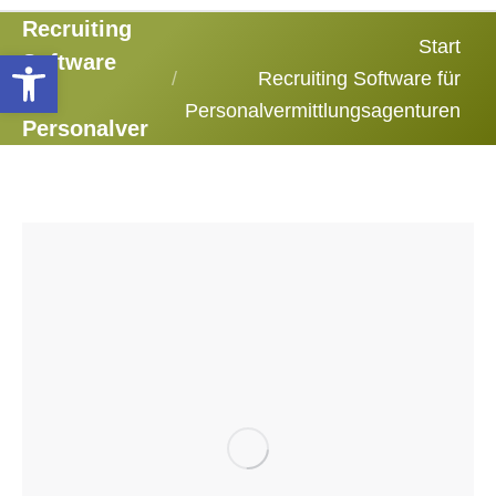
Recruiting
Sie befinden sich hier:
Start
Werkzeugleiste öffnen
Software
Recruiting Software für
für
Personalvermittlungsagenturen
Personalvermittlungsagenturen