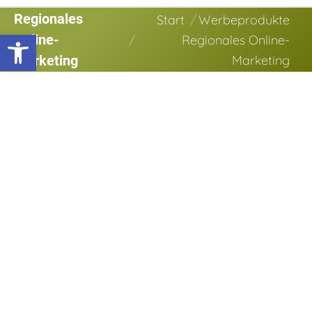
Regionales
Sie befinden sich hier:
Start
Werbeprodukte
Werkzeugleiste öffnen
Online-
Regionales Online-
Marketing
Marketing